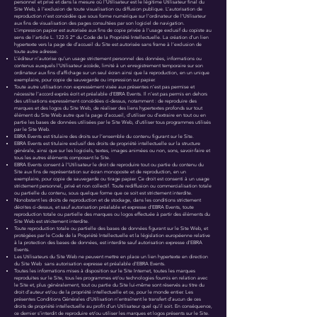
personnel et privé et dans la mesure où l’Utilisateur est le légitime Utilisateur final du
Site Web, à l’exclusion de toute visualisation ou diffusion publique. L’autorisation de
reproduction n’est concédée que sous forme numérique sur l’ordinateur de l’Utilisateur
aux fins de visualisation des pages consultées par son logiciel de navigation.
L’impression papier est autorisée aux fins de copie privée à l’usage exclusif du copiste au
sens de l’article L. 122-5 2° du Code de la Propriété Intellectuelle. La création d’un lien
hypertexte vers la page de d’accueil du Site est autorisée sans frame à l’exclusion de
toute autre adresse.
L’éditeur n’autorise qu’un usage strictement personnel des données, informations ou
contenus auxquels l’Utilisateur accède, limité à un enregistrement temporaire sur son
ordinateur aux fins d’affichage sur un seul écran ainsi que la reproduction, en un unique
exemplaire, pour copie de sauvegarde ou impression sur papier.
Toute autre utilisation non expressément visée aux présentes n’est pas permise et
nécessite l’accord exprès écrit et préalable d'EBRA Events. Il n’est pas permis en dehors
des utilisations expressément concédées ci-dessus, notamment : de reproduire des
marques et des logos du Site Web, de réaliser des liens hypertextes profonds sur tout
élément du Site Web autre que la page d’accueil, d’utiliser ou d’extraire en tout ou en
partie les bases de données utilisées par le Site Web, d’utiliser tous programmes utilisés
par le Site Web.
EBRA Events est titulaire des droits sur l’ensemble du contenu figurant sur le Site.
EBRA Events est titulaire exclusif des droits de propriété intellectuelle sur la structure
générale, ainsi que sur les logiciels, textes, images animées ou non, sons, savoir-faire et
tous les autres éléments composant le Site.
EBRA Events consent à l’Utilisateur le droit de reproduire tout ou partie du contenu du
Site aux fins de représentation sur écran monoposte et de reproduction, en un
exemplaire, pour copie de sauvegarde ou tirage papier. Ce droit est consenti à un usage
strictement personnel, privé et non collectif. Toute rediffusion ou commercialisation totale
ou partielle du contenu, sous quelque forme que ce soit est strictement interdite.
Nonobstant les droits de reproduction et de stockage, dans les conditions strictement
décrites ci-dessus, et sauf autorisation préalable et expresse d'EBRA Events, toute
reproduction totale ou partielle des marques ou logos effectuée à partir des éléments du
Site Web est strictement interdite.
Toute reproduction totale ou partielle des bases de données figurant sur le Site Web, et
protégées par le Code de la Propriété Intellectuelle et la législation européenne relative
à la protection des bases de données, est interdite sauf autorisation expresse d'EBRA
Events.
Les Utilisateurs du Site Web ne peuvent mettre en place un lien hypertexte en direction
du Site Web sans autorisation expresse et préalable d'EBRA Events.
Toutes les informations mises à disposition sur le Site Internet, toutes les marques
reproduites sur le Site, tous les programmes et/ou technologies fournis en relation avec
le Site et, plus généralement, tout ou partie du Site lui-même sont réservés au titre du
droit d’auteur et/ou de la propriété intellectuelle et ce, pour le monde entier. Les
présentes Conditions Générales d’Utilisation n’entraînent le transfert d’aucun de ces
droits de propriété intellectuelle au profit d’un Utilisateur quel qu’il soit. En conséquence,
ce dernier s’interdit de reproduire et/ou utiliser les marques et logos présents sur le Site.