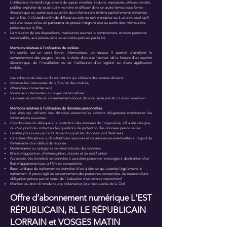
L’Utilisateur s’interdit également de copier, modifier, traduire, reproduire, diffuser, vendre,
publier, exploiter de toute autre manière et diffuser dans un autre format sous forme
électronique ou autres tout ou partie des informations (même partiellement) présentes
sur le Site. Il s’interdit enfin de diffuser au sein de son entreprise ou à un tiers quel qu’il
soit une revue et/ou un panorama de presse intégrant tout ou partie des informations
présentes sur le Site.
La violation de ces dispositions impératives soumet le contrevenant, et toute personne
responsable, aux peines pénales et civiles prévues par la loi.
Mentions relatives à l’utilisation de cookies
Un cookie est un petit fichier informatique, un traceur. Il permet d’analyser le
comportement des usagers lors de la visite d’un site internet, de la lecture d’un courrier
électronique, de l’installation ou de l’utilisation d’un logiciel ou d’une application
mobile.
Les éditeurs de sites ou d’applications qui utilisent des cookies doivent :
informer les internautes de la finalité des cookies,
obtenir leur consentement,
fournir aux internautes un moyen de les refuser.
La durée de validité du consentement donné dans ce cadre est de 13 mois maximum.
Mentions relatives à l’utilisation de données personnelles
Les sites qui utilisent des données personnelles doivent obligatoires mentionner les
informations suivantes :
Coordonnées du délégué à la protection des données de l’organisme, s’il a été désigné,
ou d’un point de contact sur les questions de protection des données personnelles
Finalité poursuivie par le traitement auquel les données sont destinées
Caractère obligatoire ou facultatif des réponses et conséquences éventuelles à l’égard de
l’internaute d’un défaut de réponse
Destinataires ou catégories de destinataires des données
Droits d’opposition, d’interrogation, d’accès et de rectification
Au besoin, les transferts de données à caractère personnel envisagés à destination d’un
État n’appartenant pas à l’Union européenne
Base juridique du traitement de données (c’est-à-dire ce qui autorise légalement le
traitement : il peut s’agir du consentement des personnes concernées, du respect d’une
obligation prévue par un texte, de l’exécution d’un contrat notamment)
Mention du droit d’introduire une réclamation (plainte) auprès de la Cnil
Offre d’abonnement numérique L'EST
RÉPUBLICAIN, RL LE RÉPUBLICAIN
LORRAIN et VOSGES MATIN