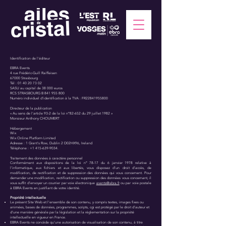
Identification de l’éditeur
EBRA Events
4 rue Frédéric-Guill Raiffeisen
67000 Strasbourg
Tél : 01 40 20 73 02
SASU au capital de 38 000 euros
RCS STRASBOURG B 841 955 800
Numéro individuel d’identification à la TVA : FR22841955800
Directeur de la publication
« Au sens de l’article 93-2 de la loi n°82-652 du 29 juillet 1982 »
Monsieur Anthony CHOUMERT
Hébergement
Wix
Wix Online Platform Limited
Adresse : 1 Grant's Row, Dublin 2 D02HX96, Ireland
Téléphone :
+1 415-639-9034
.
Traitement des données à caractère personnel
Conformément aux dispositions de la loi n° 78-17 du 6 janvier 1978 relative à
l’informatique, aux fichiers et aux libertés, vous disposez d’un droit d’accès, de
modification, de rectification et de suppression des données qui vous concernent. Pour
demander une modification, rectification ou suppression des données vous concernant, il
vous suffit d’envoyer un courrier par voie électronique
events@ebra.fr
ou par voie postale
à EBRA Events en justifiant de votre identité.
Propriété intellectuelle
Le présent Site Web et l’ensemble de son contenu, y compris textes, images fixes ou
animées, bases de données, programmes, scripts, cgi est protégé par le droit d’auteur et
d’une manière générale par la législation et la réglementation sur la propriété
intellectuelle en vigueur en France.
EBRA Events ne concède qu’une autorisation de visualisation de son contenu, à titre