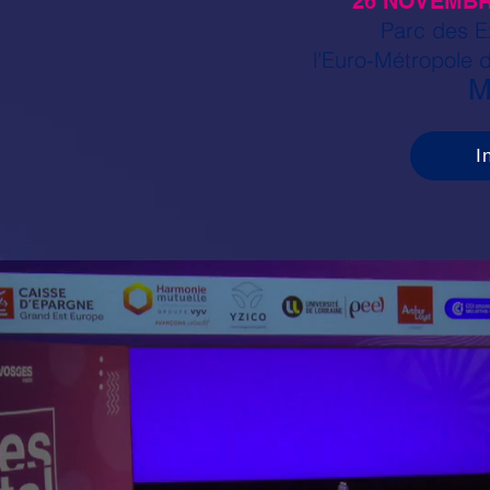
26 NOVEMBRE
Parc des E
l
'Euro-Métropole 
M
I