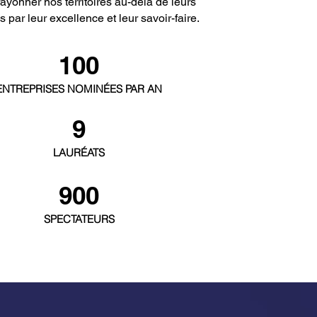
 rayonner nos territoires au-delà de leurs
es par leur excellence et leur savoir-faire.
100
ENTREPRISES NOMINÉES P
AR AN
9
LAURÉATS
900
SPECTATEURS