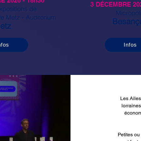
 2026 - 18h30
3 DÉCEMBRE 202
xpositions de
Micropol
de Metz - Auditorium
Besanç
etz
nfos
Infos
Les Ailes
lorraines
économi
Petites ou