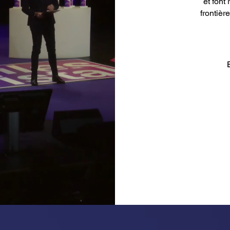
et font
frontièr