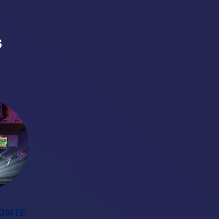
S
OMTÉ